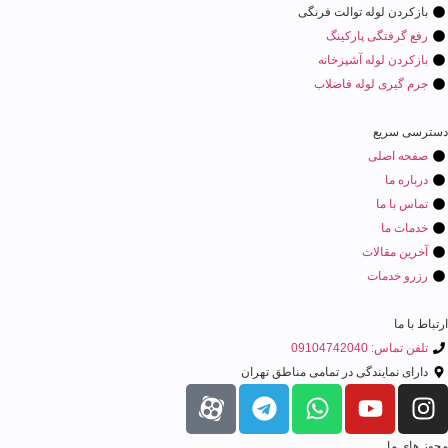
بازکردن لوله توالت فرنگی
رفع گرفتگی پارکینگ
بازکردن لوله آشپزخانه
جرم گیری لوله فاضلاب
ترسی سریع
صفحه اصلی
درباره ما
تماس با ما
خدمات ما
آخرین مقالات
رزرو خدمات
باط با ما
تلفن تماس: 09104742040
دارای نمایندگی در تمامی مناطق تهران
وز های ما