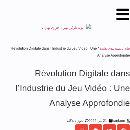
نه
/
دسته‌بندی نشده
/ Révolution Digitale dans l’Industrie du Jeu Vidéo : Une
Analyse Approfond
Révolution Digitale dan
l’Industrie du Jeu Vidéo : Un
Analyse Approfondi
iranfann
21 می 2025
بدون دیدگاه